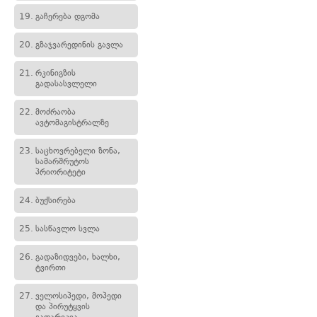
19.
გაჩერება დგომა
20.
გზაჯვარედინის გავლა
21.
რკინიგზის
გადასასვლელი
22.
მოძრაობა
ავტომაგისტრალზე
23.
საცხოვრებელი ზონა,
სამარშრუტოს
პრიორიტეტი
24.
ბუქსირება
25.
სასწავლო სვლა
26.
გადაზიდვები, ხალხი,
ტვირთი
27.
ველოსიპედი, მოპედი
და პირუტყვის