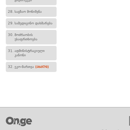
გადარეკვა
28.
საგზაო მონიშვნა
29.
სამედიცინო დახმარება
30.
მოძრაობის
უსაფრთხოება
31.
ადმინისტრაციული
კანონი
32.
ეკო-მართვა
[ახალი]