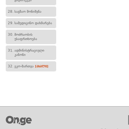
გადარეკვა
28.
საგზაო მონიშვნა
29.
სამედიცინო დახმარება
30.
მოძრაობის
უსაფრთხოება
31.
ადმინისტრაციული
კანონი
32.
ეკო-მართვა
[ახალი]