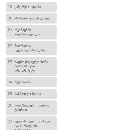
19.
გაჩერება დგომა
20.
გზაჯვარედინის გავლა
21.
რკინიგზის
გადასასვლელი
22.
მოძრაობა
ავტომაგისტრალზე
23.
საცხოვრებელი ზონა,
სამარშრუტოს
პრიორიტეტი
24.
ბუქსირება
25.
სასწავლო სვლა
26.
გადაზიდვები, ხალხი,
ტვირთი
27.
ველოსიპედი, მოპედი
და პირუტყვის