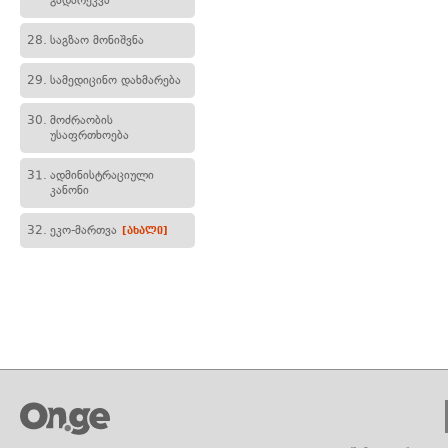
გადარეკვა
28.
საგზაო მონიშვნა
29.
სამედიცინო დახმარება
30.
მოძრაობის
უსაფრთხოება
31.
ადმინისტრაციული
კანონი
32.
ეკო-მართვა
[ახალი]