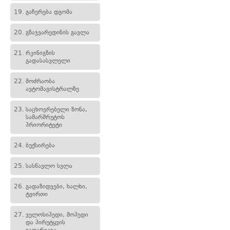
19.
გაჩერება დგომა
20.
გზაჯვარედინის გავლა
21.
რკინიგზის
გადასასვლელი
22.
მოძრაობა
ავტომაგისტრალზე
23.
საცხოვრებელი ზონა,
სამარშრუტოს
პრიორიტეტი
24.
ბუქსირება
25.
სასწავლო სვლა
26.
გადაზიდვები, ხალხი,
ტვირთი
27.
ველოსიპედი, მოპედი
და პირუტყვის