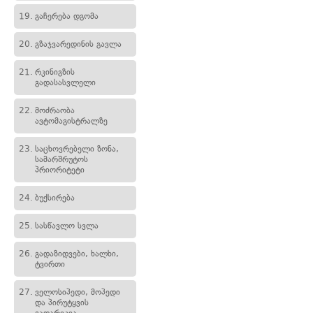
19.
გაჩერება დგომა
20.
გზაჯვარედინის გავლა
21.
რკინიგზის
გადასასვლელი
22.
მოძრაობა
ავტომაგისტრალზე
23.
საცხოვრებელი ზონა,
სამარშრუტოს
პრიორიტეტი
24.
ბუქსირება
25.
სასწავლო სვლა
26.
გადაზიდვები, ხალხი,
ტვირთი
27.
ველოსიპედი, მოპედი
და პირუტყვის