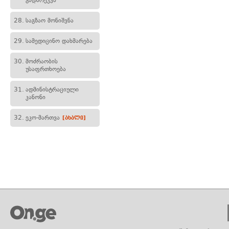
გადარეკვა
28.
საგზაო მონიშვნა
29.
სამედიცინო დახმარება
30.
მოძრაობის
უსაფრთხოება
31.
ადმინისტრაციული
კანონი
32.
ეკო-მართვა
[ახალი]