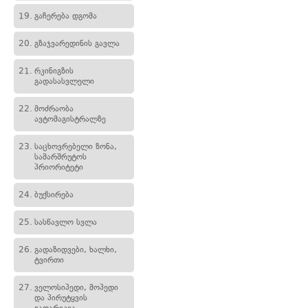
19.
გაჩერება დგომა
20.
გზაჯვარედინის გავლა
21.
რკინიგზის
გადასასვლელი
22.
მოძრაობა
ავტომაგისტრალზე
23.
საცხოვრებელი ზონა,
სამარშრუტოს
პრიორიტეტი
24.
ბუქსირება
25.
სასწავლო სვლა
26.
გადაზიდვები, ხალხი,
ტვირთი
27.
ველოსიპედი, მოპედი
და პირუტყვის