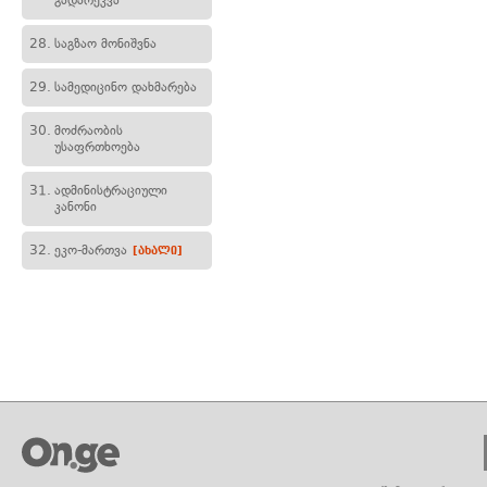
გადარეკვა
28.
საგზაო მონიშვნა
29.
სამედიცინო დახმარება
30.
მოძრაობის
უსაფრთხოება
31.
ადმინისტრაციული
კანონი
32.
ეკო-მართვა
[ახალი]