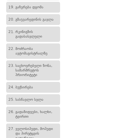
19.
გაჩერება დგომა
20.
გზაჯვარედინის გავლა
21.
რკინიგზის
გადასასვლელი
22.
მოძრაობა
ავტომაგისტრალზე
23.
საცხოვრებელი ზონა,
სამარშრუტოს
პრიორიტეტი
24.
ბუქსირება
25.
სასწავლო სვლა
26.
გადაზიდვები, ხალხი,
ტვირთი
27.
ველოსიპედი, მოპედი
და პირუტყვის