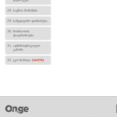
გადარეკვა
28.
საგზაო მონიშვნა
29.
სამედიცინო დახმარება
30.
მოძრაობის
უსაფრთხოება
31.
ადმინისტრაციული
კანონი
32.
ეკო-მართვა
[ახალი]