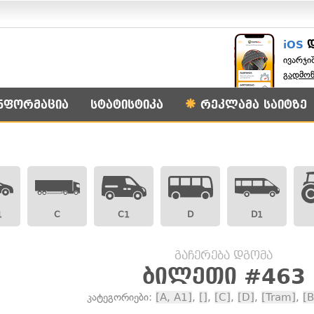
iOS
ივარჯი
გადმო
ნფორმაცია
სტატისტიკა
რეკლამა საიტზე
1
C
C1
D
D1
გაჩერება დგომა
ბილეთი #463
კატეგორიები:
[A, A1]
,
[]
,
[C]
,
[D]
,
[Tram]
,
[