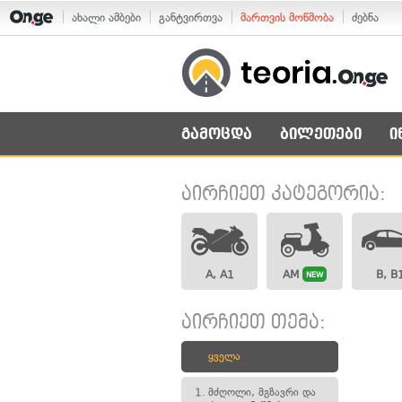
ახალი ამბები
განტვირთვა
მართვის მოწმობა
ძებნა
გამოცდა
ბილეთები
ი
აირჩიეთ კატეგორია:
A, A1
AM
B, B
NEW
აირჩიეთ თემა:
ყველა
1.
მძღოლი, მგზავრი და