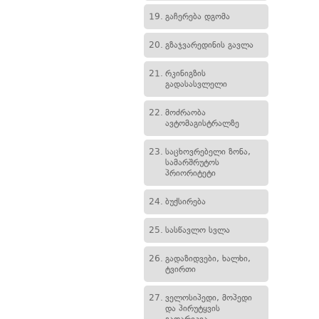
19.
გაჩერება დგომა
20.
გზაჯვარედინის გავლა
21.
რკინიგზის
გადასასვლელი
22.
მოძრაობა
ავტომაგისტრალზე
23.
საცხოვრებელი ზონა,
სამარშრუტოს
პრიორიტეტი
24.
ბუქსირება
25.
სასწავლო სვლა
26.
გადაზიდვები, ხალხი,
ტვირთი
27.
ველოსიპედი, მოპედი
და პირუტყვის