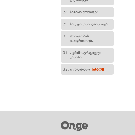
გადარეკვა
28.
საგზაო მონიშვნა
29.
სამედიცინო დახმარება
30.
მოძრაობის
უსაფრთხოება
31.
ადმინისტრაციული
კანონი
32.
ეკო-მართვა
[ახალი]