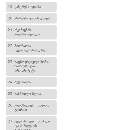
19.
გაჩერება დგომა
20.
გზაჯვარედინის გავლა
21.
რკინიგზის
გადასასვლელი
22.
მოძრაობა
ავტომაგისტრალზე
23.
საცხოვრებელი ზონა,
სამარშრუტოს
პრიორიტეტი
24.
ბუქსირება
25.
სასწავლო სვლა
26.
გადაზიდვები, ხალხი,
ტვირთი
27.
ველოსიპედი, მოპედი
და პირუტყვის