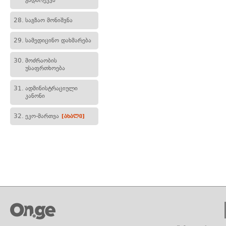
გადარეკვა
28.
საგზაო მონიშვნა
29.
სამედიცინო დახმარება
30.
მოძრაობის
უსაფრთხოება
31.
ადმინისტრაციული
კანონი
32.
ეკო-მართვა
[ახალი]