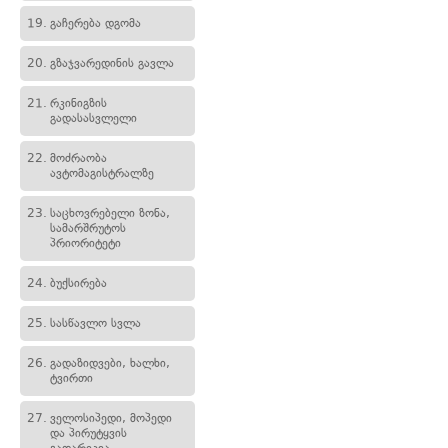
19.
გაჩერება დგომა
20.
გზაჯვარედინის გავლა
21.
რკინიგზის
გადასასვლელი
22.
მოძრაობა
ავტომაგისტრალზე
23.
საცხოვრებელი ზონა,
სამარშრუტოს
პრიორიტეტი
24.
ბუქსირება
25.
სასწავლო სვლა
26.
გადაზიდვები, ხალხი,
ტვირთი
27.
ველოსიპედი, მოპედი
და პირუტყვის