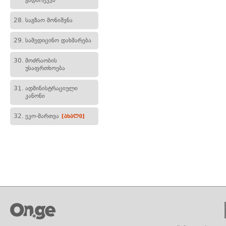
გადარეკვა
28.
საგზაო მონიშვნა
29.
სამედიცინო დახმარება
30.
მოძრაობის
უსაფრთხოება
31.
ადმინისტრაციული
კანონი
32.
ეკო-მართვა
[ახალი]