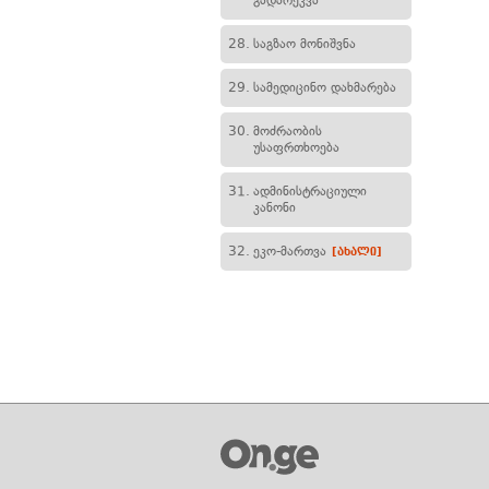
გადარეკვა
28.
საგზაო მონიშვნა
29.
სამედიცინო დახმარება
30.
მოძრაობის
უსაფრთხოება
31.
ადმინისტრაციული
კანონი
32.
ეკო-მართვა
[ახალი]