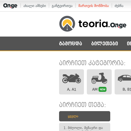
ახალი ამბები
განტვირთვა
მართვის მოწმობა
ძებნა
გამოცდა
ბილეთები
ი
აირჩიეთ კატეგორია:
A, A1
AM
B, B
NEW
აირჩიეთ თემა:
ყველა
1.
მძღოლი, მგზავრი და