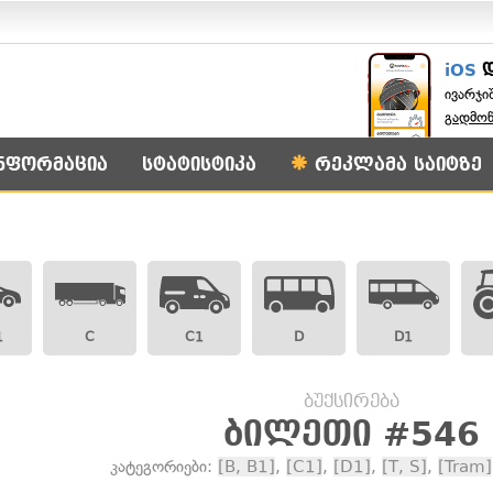
iOS
ივარჯი
გადმო
ნფორმაცია
სტატისტიკა
რეკლამა საიტზე
1
C
C1
D
D1
ბუქსირება
ბილეთი #546
კატეგორიები:
[B, B1]
,
[C1]
,
[D1]
,
[T, S]
,
[Tram]