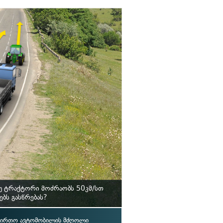
უ ტრაქტორი მოძრაობს 50კმ/სთ
ბს გასწრებას?
ვირთო ავტომობილის მძღოლი