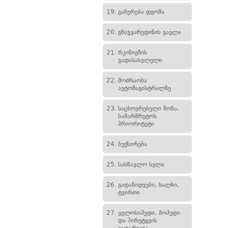
19.
გაჩერება დგომა
20.
გზაჯვარედინის გავლა
21.
რკინიგზის
გადასასვლელი
22.
მოძრაობა
ავტომაგისტრალზე
23.
საცხოვრებელი ზონა,
სამარშრუტოს
პრიორიტეტი
24.
ბუქსირება
25.
სასწავლო სვლა
26.
გადაზიდვები, ხალხი,
ტვირთი
27.
ველოსიპედი, მოპედი
და პირუტყვის