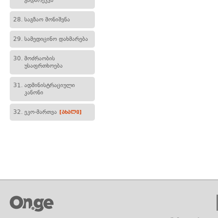
გადარეკვა
28.
საგზაო მონიშვნა
29.
სამედიცინო დახმარება
30.
მოძრაობის
უსაფრთხოება
31.
ადმინისტრაციული
კანონი
32.
ეკო-მართვა
[ახალი]