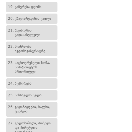
19.
გაჩერება დგომა
20.
გზაჯვარედინის გავლა
21.
რკინიგზის
გადასასვლელი
22.
მოძრაობა
ავტომაგისტრალზე
23.
საცხოვრებელი ზონა,
სამარშრუტოს
პრიორიტეტი
24.
ბუქსირება
25.
სასწავლო სვლა
26.
გადაზიდვები, ხალხი,
ტვირთი
27.
ველოსიპედი, მოპედი
და პირუტყვის