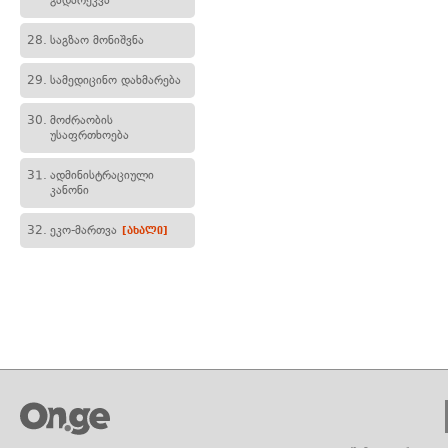
გადარეკვა
28.
საგზაო მონიშვნა
29.
სამედიცინო დახმარება
30.
მოძრაობის
უსაფრთხოება
31.
ადმინისტრაციული
კანონი
32.
ეკო-მართვა
[ახალი]