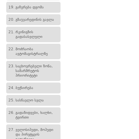
19.
გაჩერება დგომა
20.
გზაჯვარედინის გავლა
21.
რკინიგზის
გადასასვლელი
22.
მოძრაობა
ავტომაგისტრალზე
23.
საცხოვრებელი ზონა,
სამარშრუტოს
პრიორიტეტი
24.
ბუქსირება
25.
სასწავლო სვლა
26.
გადაზიდვები, ხალხი,
ტვირთი
27.
ველოსიპედი, მოპედი
და პირუტყვის