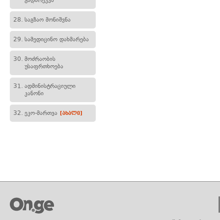
გადარეკვა
28.
საგზაო მონიშვნა
29.
სამედიცინო დახმარება
30.
მოძრაობის
უსაფრთხოება
31.
ადმინისტრაციული
კანონი
32.
ეკო-მართვა
[ახალი]