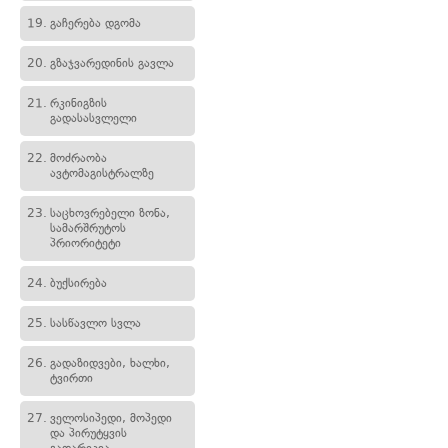
19.
გაჩერება დგომა
20.
გზაჯვარედინის გავლა
21.
რკინიგზის
გადასასვლელი
22.
მოძრაობა
ავტომაგისტრალზე
23.
საცხოვრებელი ზონა,
სამარშრუტოს
პრიორიტეტი
24.
ბუქსირება
25.
სასწავლო სვლა
26.
გადაზიდვები, ხალხი,
ტვირთი
27.
ველოსიპედი, მოპედი
და პირუტყვის