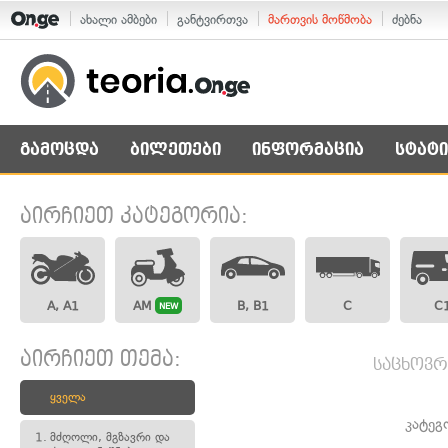
ახალი ამბები
განტვირთვა
მართვის მოწმობა
ძებნა
გამოცდა
ბილეთები
ინფორმაცია
სტატი
აირჩიეთ კატეგორია:
A, A1
AM
B, B1
C
C
NEW
აირჩიეთ თემა:
საცხოვრ
ყველა
კატეგ
1.
მძღოლი, მგზავრი და