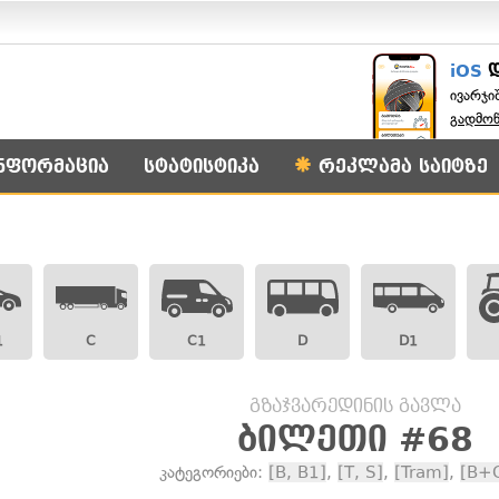
iOS
ივარჯი
გადმო
ნფორმაცია
სტატისტიკა
რეკლამა საიტზე
1
C
C1
D
D1
გზაჯვარედინის გავლა
ბილეთი #68
კატეგორიები:
[B, B1]
,
[T, S]
,
[Tram]
,
[B+C