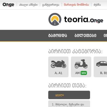
ახალი ამბები
განტვირთვა
მართვის მოწმობა
ძებნა
გამოცდა
ბილეთები
ი
აირჩიეთ კატეგორია:
A, A1
AM
B, B
NEW
აირჩიეთ თემა:
ყველა
1.
მძღოლი, მგზავრი და