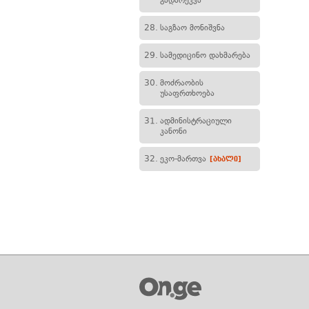
გადარეკვა
28.
საგზაო მონიშვნა
29.
სამედიცინო დახმარება
30.
მოძრაობის
უსაფრთხოება
31.
ადმინისტრაციული
კანონი
32.
ეკო-მართვა
[ახალი]