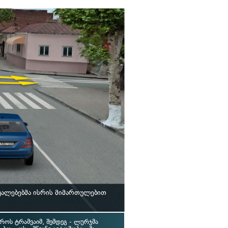
უალებებმა ისრის მიმართულებით
აროს ტრამვაიმ, შემდეგ - ლურჯმა