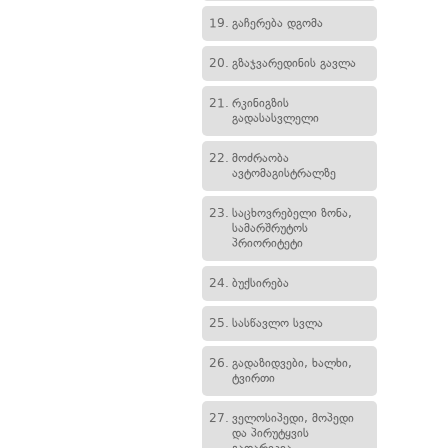
19.
გაჩერება დგომა
20.
გზაჯვარედინის გავლა
21.
რკინიგზის
გადასასვლელი
22.
მოძრაობა
ავტომაგისტრალზე
23.
საცხოვრებელი ზონა,
სამარშრუტოს
პრიორიტეტი
24.
ბუქსირება
25.
სასწავლო სვლა
26.
გადაზიდვები, ხალხი,
ტვირთი
27.
ველოსიპედი, მოპედი
და პირუტყვის