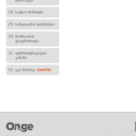
გადარეკვა
28.
საგზაო მონიშვნა
29.
სამედიცინო დახმარება
30.
მოძრაობის
უსაფრთხოება
31.
ადმინისტრაციული
კანონი
32.
ეკო-მართვა
[ახალი]