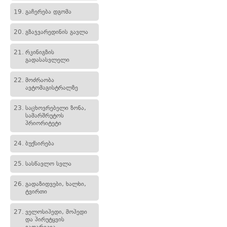
19.
გაჩერება დგომა
20.
გზაჯვარედინის გავლა
21.
რკინიგზის
გადასასვლელი
22.
მოძრაობა
ავტომაგისტრალზე
23.
საცხოვრებელი ზონა,
სამარშრუტოს
პრიორიტეტი
24.
ბუქსირება
25.
სასწავლო სვლა
26.
გადაზიდვები, ხალხი,
ტვირთი
27.
ველოსიპედი, მოპედი
და პირუტყვის