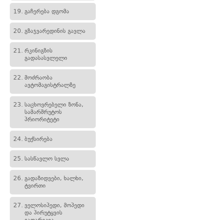
19.
გაჩერება დგომა
20.
გზაჯვარედინის გავლა
21.
რკინიგზის
გადასასვლელი
22.
მოძრაობა
ავტომაგისტრალზე
23.
საცხოვრებელი ზონა,
სამარშრუტოს
პრიორიტეტი
24.
ბუქსირება
25.
სასწავლო სვლა
26.
გადაზიდვები, ხალხი,
ტვირთი
27.
ველოსიპედი, მოპედი
და პირუტყვის