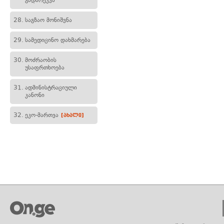
გადარეკვა
28.
საგზაო მონიშვნა
29.
სამედიცინო დახმარება
30.
მოძრაობის
უსაფრთხოება
31.
ადმინისტრაციული
კანონი
32.
ეკო-მართვა
[ახალი]