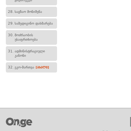
გადარეკვა
28.
საგზაო მონიშვნა
29.
სამედიცინო დახმარება
30.
მოძრაობის
უსაფრთხოება
31.
ადმინისტრაციული
კანონი
32.
ეკო-მართვა
[ახალი]