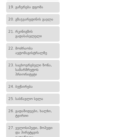
19.
გაჩერება დგომა
20.
გზაჯვარედინის გავლა
21.
რკინიგზის
გადასასვლელი
22.
მოძრაობა
ავტომაგისტრალზე
23.
საცხოვრებელი ზონა,
სამარშრუტოს
პრიორიტეტი
24.
ბუქსირება
25.
სასწავლო სვლა
26.
გადაზიდვები, ხალხი,
ტვირთი
27.
ველოსიპედი, მოპედი
და პირუტყვის