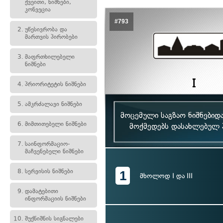
ქვეითი, ნიშნები,
კონვეცია
#793
2.
უწესივრობა და
მართვის პირობები
3.
მაფრთხილებელი
ნიშნები
4.
პრიორიტეტის ნიშნები
5.
ამკრძალავი ნიშნები
მოცემული საგზაო ნიშნებიდ
6.
მიმთითებელი ნიშნები
მოქმედებს დასახლებულ პ
7.
საინფორმაციო-
მაჩვენებელი ნიშნები
8.
სერვისის ნიშნები
1
მხოლოდ I და III
9.
დამატებითი
ინფორმაციის ნიშნები
10.
შუქნიშნის სიგნალები