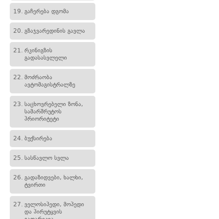
19.
გაჩერება დგომა
20.
გზაჯვარედინის გავლა
21.
რკინიგზის
გადასასვლელი
22.
მოძრაობა
ავტომაგისტრალზე
23.
საცხოვრებელი ზონა,
სამარშრუტოს
პრიორიტეტი
24.
ბუქსირება
25.
სასწავლო სვლა
26.
გადაზიდვები, ხალხი,
ტვირთი
27.
ველოსიპედი, მოპედი
და პირუტყვის