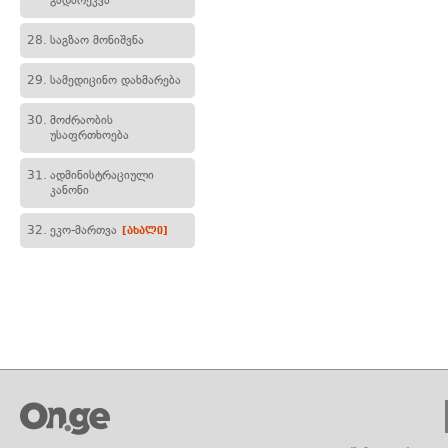
გადარეკვა
28.
საგზაო მონიშვნა
29.
სამედიცინო დახმარება
30.
მოძრაობის
უსაფრთხოება
31.
ადმინისტრაციული
კანონი
32.
ეკო-მართვა
[ახალი]