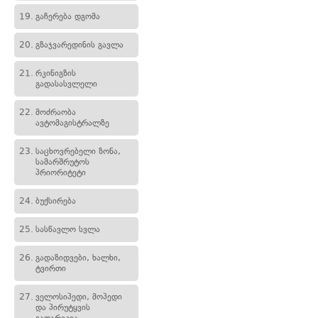
19.
გაჩერება დგომა
20.
გზაჯვარედინის გავლა
21.
რკინიგზის
გადასასვლელი
22.
მოძრაობა
ავტომაგისტრალზე
23.
საცხოვრებელი ზონა,
სამარშრუტოს
პრიორიტეტი
24.
ბუქსირება
25.
სასწავლო სვლა
26.
გადაზიდვები, ხალხი,
ტვირთი
27.
ველოსიპედი, მოპედი
და პირუტყვის