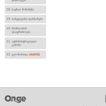
გადარეკვა
28.
საგზაო მონიშვნა
29.
სამედიცინო დახმარება
30.
მოძრაობის
უსაფრთხოება
31.
ადმინისტრაციული
კანონი
32.
ეკო-მართვა
[ახალი]