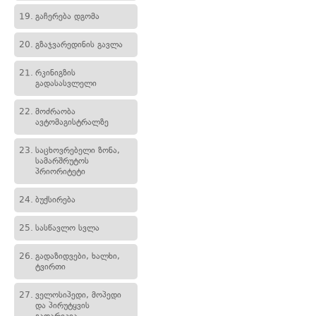
19.
გაჩერება დგომა
20.
გზაჯვარედინის გავლა
21.
რკინიგზის
გადასასვლელი
22.
მოძრაობა
ავტომაგისტრალზე
23.
საცხოვრებელი ზონა,
სამარშრუტოს
პრიორიტეტი
24.
ბუქსირება
25.
სასწავლო სვლა
26.
გადაზიდვები, ხალხი,
ტვირთი
27.
ველოსიპედი, მოპედი
და პირუტყვის