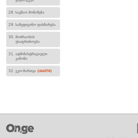
გადარეკვა
28.
საგზაო მონიშვნა
29.
სამედიცინო დახმარება
30.
მოძრაობის
უსაფრთხოება
31.
ადმინისტრაციული
კანონი
32.
ეკო-მართვა
[ახალი]