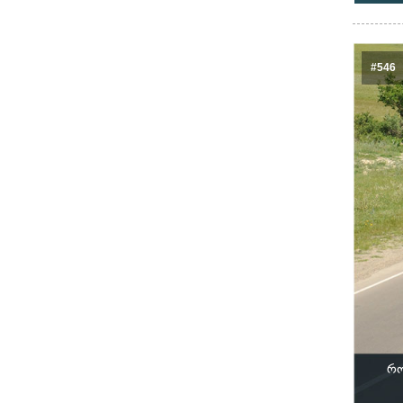
#546
რო