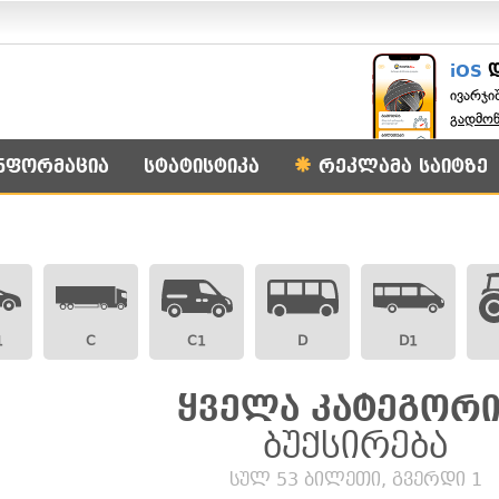
iOS
ივარჯი
გადმო
ნფორმაცია
სტატისტიკა
რეკლამა საიტზე
1
C
C1
D
D1
ყველა კატეგორი
ბუქსირება
სულ 53 ბილეთი, გვერდი 1