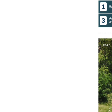
1
მ
3
რ
მ
#547