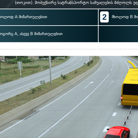
(თოკით). მობუქსირე სატრანსპორტო საშუალების მძღოლს უფ
2
ხოლოდ A მიმართულებით
მხოლოდ B მ
ოგორც A, ასევე B მიმართულებით