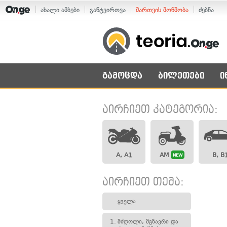
ახალი ამბები
განტვირთვა
მართვის მოწმობა
ძებნა
გამოცდა
ბილეთები
ი
აირჩიეთ კატეგორია:
A, A1
AM
B, B
NEW
აირჩიეთ თემა:
ყველა
1.
მძღოლი, მგზავრი და