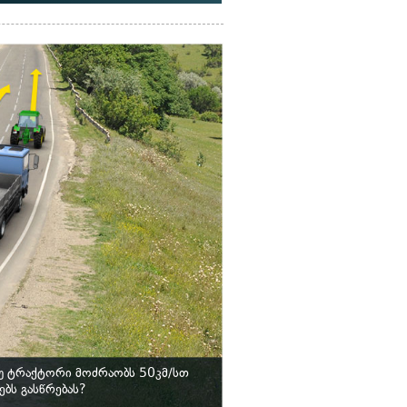
უ ტრაქტორი მოძრაობს 50კმ/სთ
ბს გასწრებას?