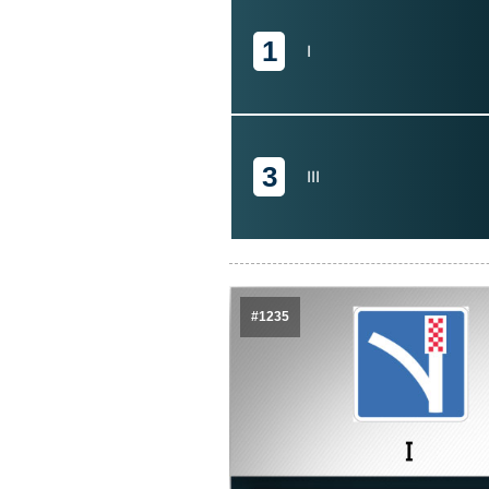
1
I
3
III
#1235