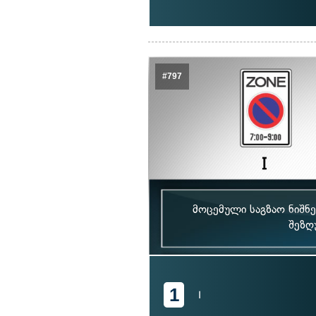
#797
მოცემული საგზაო ნიშნ
შეზღ
1
I