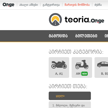
ახალი ამბები
განტვირთვა
მართვის მოწმობა
ძებნა
გამოცდა
ბილეთები
ი
აირჩიეთ კატეგორია:
A, A1
AM
B, B
NEW
აირჩიეთ თემა:
ყველა
1.
მძღოლი, მგზავრი და