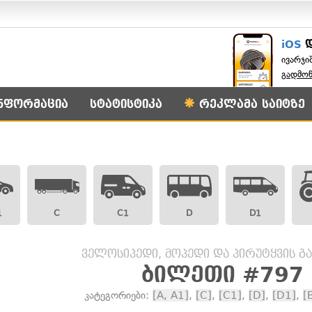
iOS
ივარჯი
გადმო
ნფორმაცია
სტატისტიკა
რეკლამა საიტზე
1
C
C1
D
D1
ველოსიპედი, მოპედი და პირუტყვის გ
ბილეთი #797
კატეგორიები:
[A, A1]
,
[C]
,
[C1]
,
[D]
,
[D1]
,
[