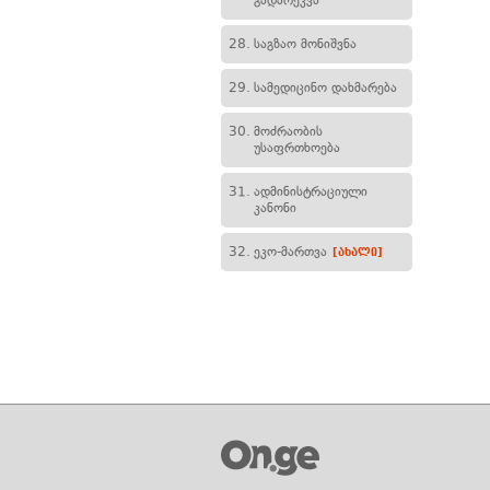
გადარეკვა
28.
საგზაო მონიშვნა
29.
სამედიცინო დახმარება
30.
მოძრაობის
უსაფრთხოება
31.
ადმინისტრაციული
კანონი
32.
ეკო-მართვა
[ახალი]