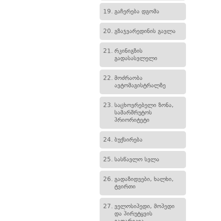
19.
გაჩერება დგომა
20.
გზაჯვარედინის გავლა
21.
რკინიგზის
გადასასვლელი
22.
მოძრაობა
ავტომაგისტრალზე
23.
საცხოვრებელი ზონა,
სამარშრუტოს
პრიორიტეტი
24.
ბუქსირება
25.
სასწავლო სვლა
26.
გადაზიდვები, ხალხი,
ტვირთი
27.
ველოსიპედი, მოპედი
და პირუტყვის