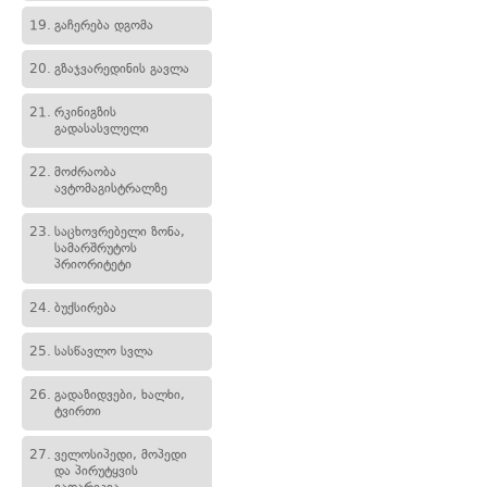
19.
გაჩერება დგომა
20.
გზაჯვარედინის გავლა
21.
რკინიგზის
გადასასვლელი
22.
მოძრაობა
ავტომაგისტრალზე
23.
საცხოვრებელი ზონა,
სამარშრუტოს
პრიორიტეტი
24.
ბუქსირება
25.
სასწავლო სვლა
26.
გადაზიდვები, ხალხი,
ტვირთი
27.
ველოსიპედი, მოპედი
და პირუტყვის