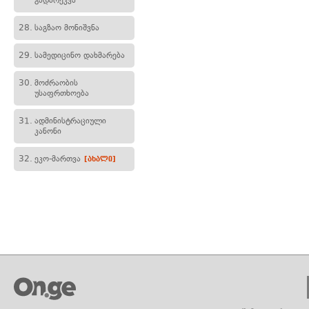
გადარეკვა
28.
საგზაო მონიშვნა
29.
სამედიცინო დახმარება
30.
მოძრაობის
უსაფრთხოება
31.
ადმინისტრაციული
კანონი
32.
ეკო-მართვა
[ახალი]