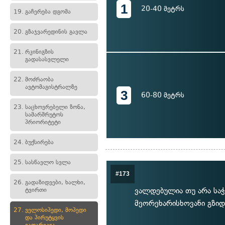
1
20-40 მეტრს
19.
გაჩერება დგომა
20.
გზაჯვარედინის გავლა
21.
რკინიგზის
გადასასვლელი
22.
მოძრაობა
ავტომაგისტრალზე
3
60-80 მეტრს
23.
საცხოვრებელი ზონა,
სამარშრუტოს
პრიორიტეტი
24.
ბუქსირება
25.
სასწავლო სვლა
#173
26.
გადაზიდვები, ხალხი,
ვალდებულია თუ არა საჭ
ტვირთი
მეორეხარისხოვანი გზიდ
27.
ველოსიპედი, მოპედი
და პირუტყვის