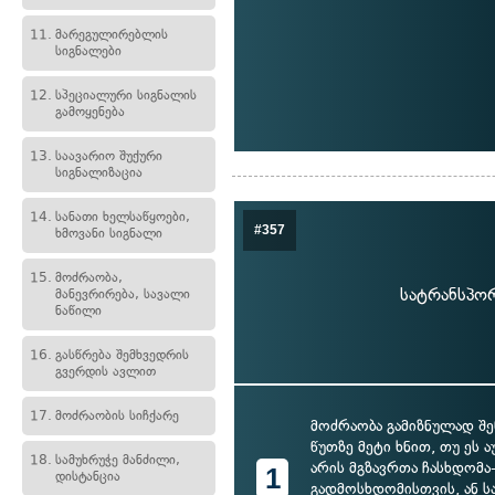
11.
მარეგულირებლის
სიგნალები
12.
სპეციალური სიგნალის
გამოყენება
13.
საავარიო შუქური
სიგნალიზაცია
14.
სანათი ხელსაწყოები,
#357
ხმოვანი სიგნალი
15.
მოძრაობა,
სატრანსპორ
მანევრირება, სავალი
ნაწილი
16.
გასწრება შემხვედრის
გვერდის ავლით
17.
მოძრაობის სიჩქარე
მოძრაობა გამიზნულად შე
წუთზე მეტი ხნით, თუ ეს 
18.
სამუხრუჭე მანძილი,
არის მგზავრთა ჩასხდომა
1
დისტანცია
გადმოსხდომისთვის, ან 