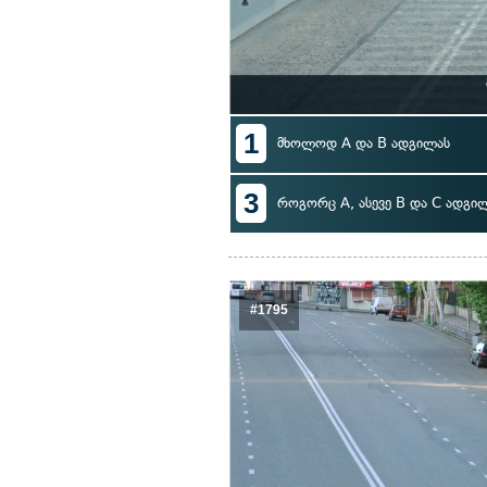
1
მხოლოდ A და B ადგილას
3
როგორც A, ასევე B და C ადგი
#1795