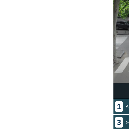
1
A
3
რ