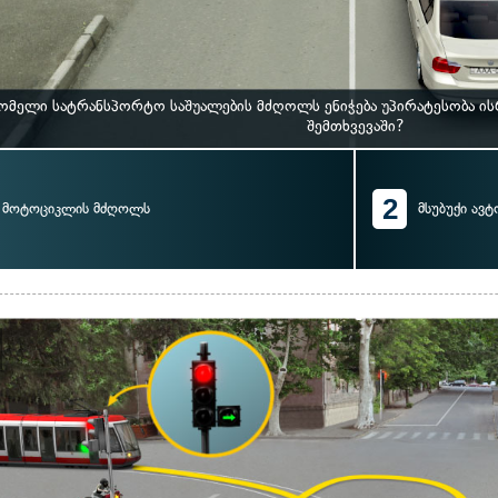
ომელი სატრანსპორტო საშუალების მძღოლს ენიჭება უპირატესობა ი
შემთხვევაში?
2
მოტოციკლის მძღოლს
მსუბუქი ავ