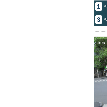
1
მ
3
მ
#150