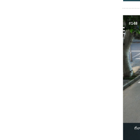
#148
რო