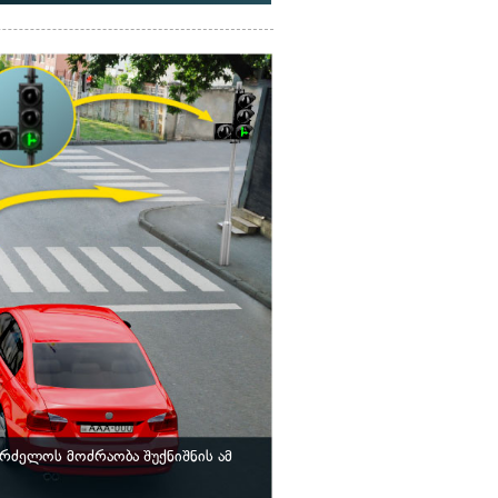
ძელოს მოძრაობა შუქნიშნის ამ