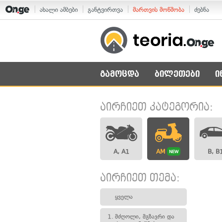
ახალი ამბები
განტვირთვა
მართვის მოწმობა
ძებნა
გამოცდა
ბილეთები
ი
აირჩიეთ კატეგორია:
A, A1
AM
B, B
NEW
აირჩიეთ თემა:
ყველა
1.
მძღოლი, მგზავრი და