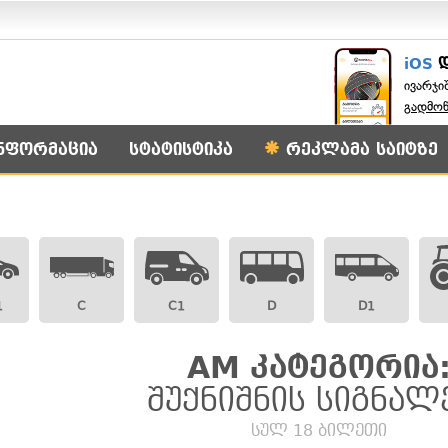
iOS
ივარჯი
გადმო
ნფორმაცია
სტატისტიკა
რეკლამა საიტზე
1
C
C1
D
D1
AM კატეგორია
შუქნიშნის სიგნალ
სულ 18 ბილეთი