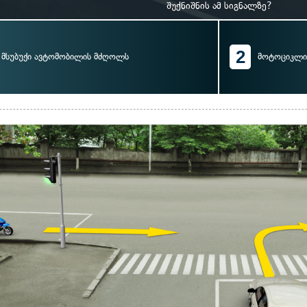
შუქნიშნის ამ სიგნალზე?
2
მსუბუქი ავტომობილის მძღოლს
მოტოციკლი