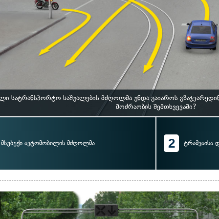
ლი სატრანსპორტო საშუალების მძღოლმა უნდა გაიაროს გზაჯვარედი
მოძრაობის შემთხვევაში?
2
მსუბუქი ავტომობილის მძღოლმა
ტრამვაისა 