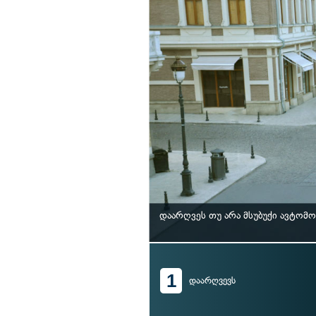
დაარღვეს თუ არა მსუბუქი ავტომ
1
დაარღვევს