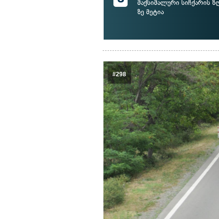
მაქსიმალური სიჩქარის ზ
ზე მეტია
#298