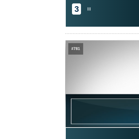
3
III
#781