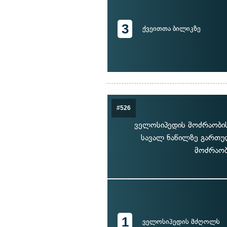
3
ქვეითთა ბილიკზე
#526
ველოსიპედის მოძრაობის
სავალ ნაწილზე გართუ
მოძრაობ
1
ველოსიპედის მძღოლს