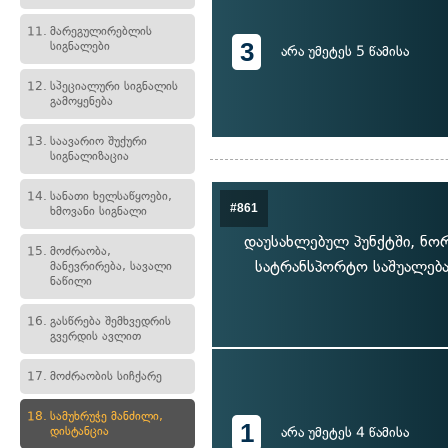
11.
მარეგულირებლის
3
სიგნალები
არა უმეტეს 5 წამისა
12.
სპეციალური სიგნალის
გამოყენება
13.
საავარიო შუქური
სიგნალიზაცია
14.
სანათი ხელსაწყოები,
#861
ხმოვანი სიგნალი
დაუსახლებულ პუნქტში, ნო
15.
მოძრაობა,
სატრანსპორტო საშუალება
მანევრირება, სავალი
ნაწილი
16.
გასწრება შემხვედრის
გვერდის ავლით
17.
მოძრაობის სიჩქარე
18.
სამუხრუჭე მანძილი,
1
დისტანცია
არა უმეტეს 4 წამისა