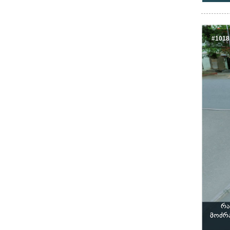
#1018
რა
მოძრა