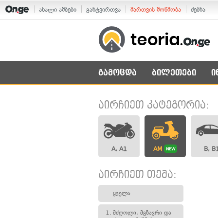
ახალი ამბები
განტვირთვა
მართვის მოწმობა
ძებნა
გამოცდა
ბილეთები
ი
აირჩიეთ კატეგორია:
A, A1
AM
B, B
NEW
აირჩიეთ თემა:
ყველა
1.
მძღოლი, მგზავრი და