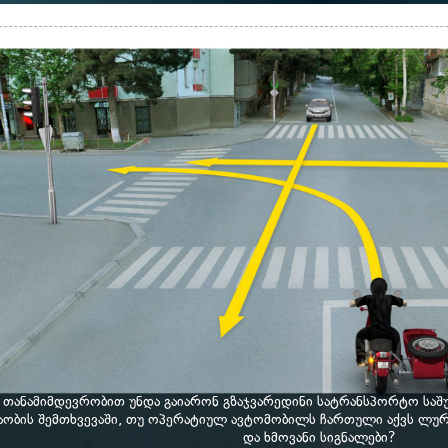
 თანამიმდევრობით უნდა გაიარონ გზაჯვარედინი სატრანსპორტო საშ
ობის შემთხვევაში, თუ ოპერატიულ ავტომობილს ჩართული აქვს ლურ
და ხმოვანი სიგნალები?