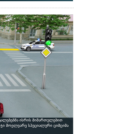
უალებებმა ისრის მიმართულებით
ჯი მოელვარე სპეციალური ციმციმა