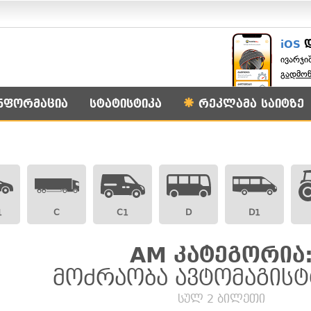
iOS
ივარჯი
გადმო
ნფორმაცია
სტატისტიკა
რეკლამა საიტზე
1
C
C1
D
D1
AM კატეგორია
მოძრაობა ავტომაგის
სულ 2 ბილეთი