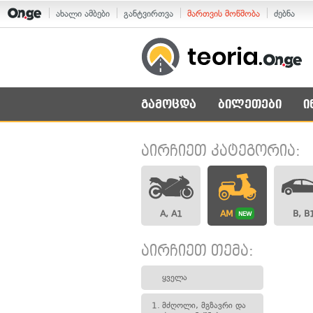
ახალი ამბები
განტვირთვა
მართვის მოწმობა
ძებნა
გამოცდა
ბილეთები
ი
აირჩიეთ კატეგორია:
A, A1
AM
B, B
NEW
აირჩიეთ თემა:
ყველა
1.
მძღოლი, მგზავრი და