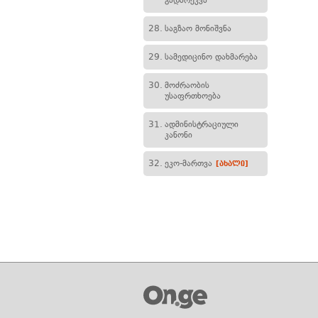
გადარეკვა
28.
საგზაო მონიშვნა
29.
სამედიცინო დახმარება
30.
მოძრაობის
უსაფრთხოება
31.
ადმინისტრაციული
კანონი
32.
ეკო-მართვა
[ახალი]