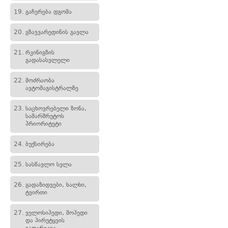
19.
გაჩერება დგომა
20.
გზაჯვარედინის გავლა
21.
რკინიგზის
გადასასვლელი
22.
მოძრაობა
ავტომაგისტრალზე
23.
საცხოვრებელი ზონა,
სამარშრუტოს
პრიორიტეტი
24.
ბუქსირება
25.
სასწავლო სვლა
26.
გადაზიდვები, ხალხი,
ტვირთი
27.
ველოსიპედი, მოპედი
და პირუტყვის