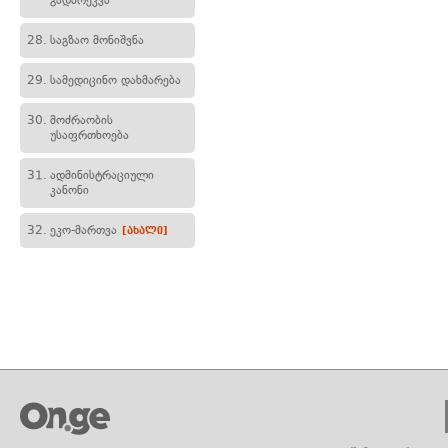
გადარეკვა
28.
საგზაო მონიშვნა
29.
სამედიცინო დახმარება
30.
მოძრაობის
უსაფრთხოება
31.
ადმინისტრაციული
კანონი
32.
ეკო-მართვა
[ახალი]