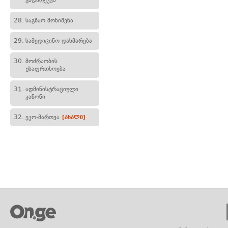
გადარეკვა
28.
საგზაო მონიშვნა
29.
სამედიცინო დახმარება
30.
მოძრაობის
უსაფრთხოება
31.
ადმინისტრაციული
კანონი
32.
ეკო-მართვა
[ახალი]