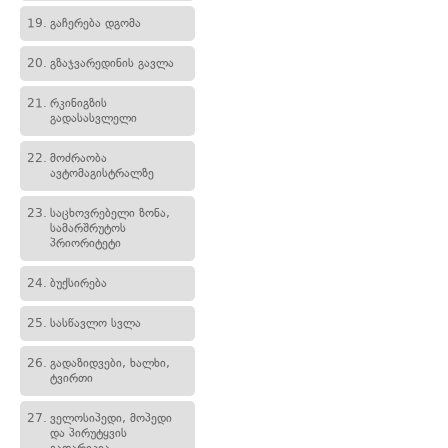
19.
გაჩერება დგომა
20.
გზაჯვარედინის გავლა
21.
რკინიგზის
გადასასვლელი
22.
მოძრაობა
ავტომაგისტრალზე
23.
საცხოვრებელი ზონა,
სამარშრუტოს
პრიორიტეტი
24.
ბუქსირება
25.
სასწავლო სვლა
26.
გადაზიდვები, ხალხი,
ტვირთი
27.
ველოსიპედი, მოპედი
და პირუტყვის