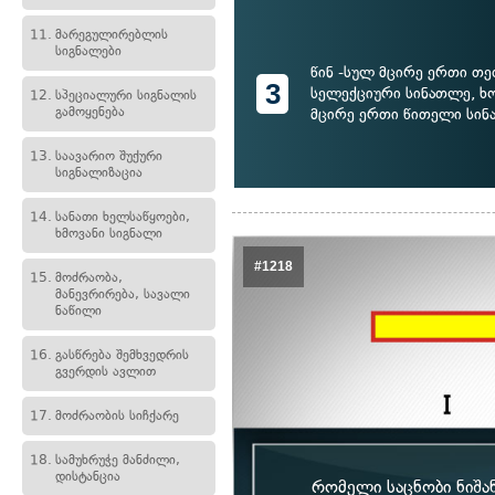
11.
მარეგულირებლის
სიგნალები
წინ -სულ მცირე ერთი თ
3
სელექციური სინათლე, ხ
12.
სპეციალური სიგნალის
გამოყენება
მცირე ერთი წითელი სი
13.
საავარიო შუქური
სიგნალიზაცია
14.
სანათი ხელსაწყოები,
ხმოვანი სიგნალი
#1218
15.
მოძრაობა,
მანევრირება, სავალი
ნაწილი
16.
გასწრება შემხვედრის
გვერდის ავლით
17.
მოძრაობის სიჩქარე
18.
სამუხრუჭე მანძილი,
დისტანცია
რომელი საცნობი ნიშა