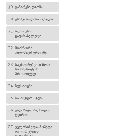
19.
გაჩერება დგომა
20.
გზაჯვარედინის გავლა
21.
რკინიგზის
გადასასვლელი
22.
მოძრაობა
ავტომაგისტრალზე
23.
საცხოვრებელი ზონა,
სამარშრუტოს
პრიორიტეტი
24.
ბუქსირება
25.
სასწავლო სვლა
26.
გადაზიდვები, ხალხი,
ტვირთი
27.
ველოსიპედი, მოპედი
და პირუტყვის