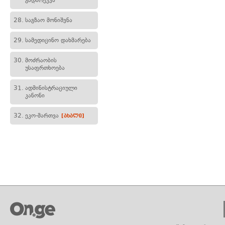
გადარეკვა
28.
საგზაო მონიშვნა
29.
სამედიცინო დახმარება
30.
მოძრაობის
უსაფრთხოება
31.
ადმინისტრაციული
კანონი
32.
ეკო-მართვა
[ახალი]