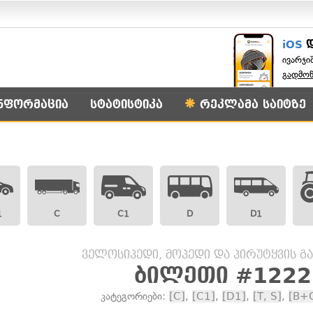
iOS
ივარჯი
გადმო
ნფორმაცია
სტატისტიკა
რეკლამა საიტზე
1
C
C1
D
D1
ველოსიპედი, მოპედი და პირუტყვის გ
ბილეთი #1222
კატეგორიები:
[C]
,
[C1]
,
[D1]
,
[T, S]
,
[B+C