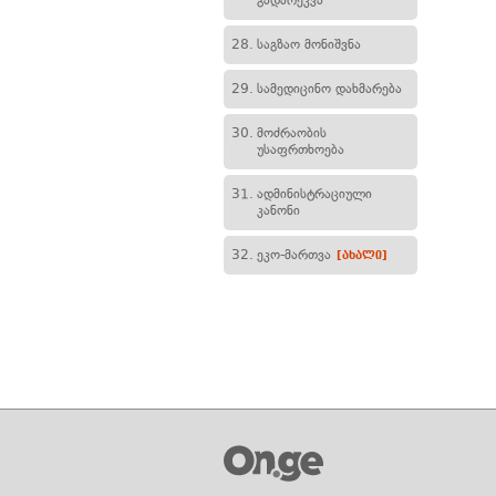
გადარეკვა
28.
საგზაო მონიშვნა
29.
სამედიცინო დახმარება
30.
მოძრაობის
უსაფრთხოება
31.
ადმინისტრაციული
კანონი
32.
ეკო-მართვა
[ახალი]