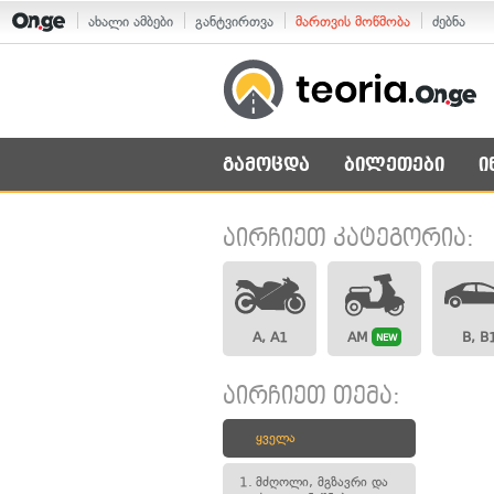
ახალი ამბები
განტვირთვა
მართვის მოწმობა
ძებნა
გამოცდა
ბილეთები
ი
აირჩიეთ კატეგორია:
A, A1
AM
B, B
NEW
აირჩიეთ თემა:
ყველა
1.
მძღოლი, მგზავრი და