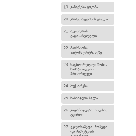
19.
გაჩერება დგომა
20.
გზაჯვარედინის გავლა
21.
რკინიგზის
გადასასვლელი
22.
მოძრაობა
ავტომაგისტრალზე
23.
საცხოვრებელი ზონა,
სამარშრუტოს
პრიორიტეტი
24.
ბუქსირება
25.
სასწავლო სვლა
26.
გადაზიდვები, ხალხი,
ტვირთი
27.
ველოსიპედი, მოპედი
და პირუტყვის