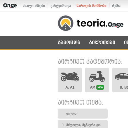
ახალი ამბები
განტვირთვა
მართვის მოწმობა
ძებნა
გამოცდა
ბილეთები
ი
აირჩიეთ კატეგორია:
A, A1
AM
B, B
NEW
აირჩიეთ თემა:
ყველა
1.
მძღოლი, მგზავრი და