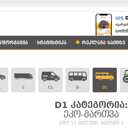
iOS
ივარჯი
გადმო
ნფორმაცია
სტატისტიკა
რეკლამა საიტზე
1
C
C1
D
D1
D1 კატეგორია:
ეკო-მართვა
სულ 51 ბილეთი, გვერდი 2