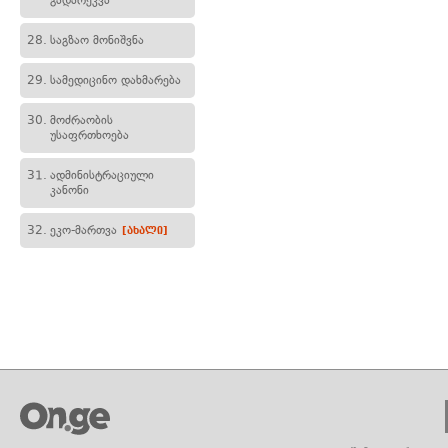
გადარეკვა
28.
საგზაო მონიშვნა
29.
სამედიცინო დახმარება
30.
მოძრაობის
უსაფრთხოება
31.
ადმინისტრაციული
კანონი
32.
ეკო-მართვა
[ახალი]