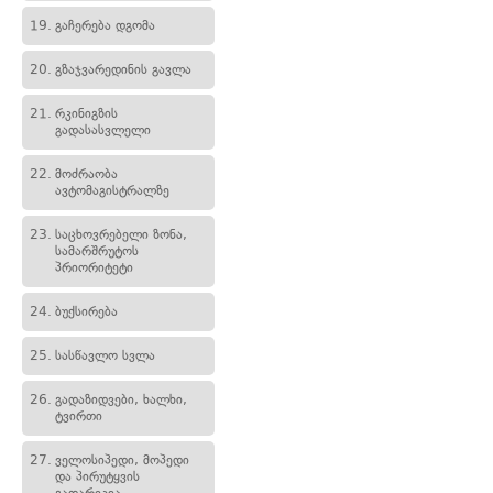
19.
გაჩერება დგომა
20.
გზაჯვარედინის გავლა
21.
რკინიგზის
გადასასვლელი
22.
მოძრაობა
ავტომაგისტრალზე
23.
საცხოვრებელი ზონა,
სამარშრუტოს
პრიორიტეტი
24.
ბუქსირება
25.
სასწავლო სვლა
26.
გადაზიდვები, ხალხი,
ტვირთი
27.
ველოსიპედი, მოპედი
და პირუტყვის