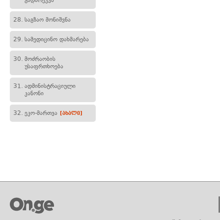
გადარეკვა
28.
საგზაო მონიშვნა
29.
სამედიცინო დახმარება
30.
მოძრაობის
უსაფრთხოება
31.
ადმინისტრაციული
კანონი
32.
ეკო-მართვა
[ახალი]