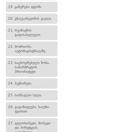
19.
გაჩერება დგომა
20.
გზაჯვარედინის გავლა
21.
რკინიგზის
გადასასვლელი
22.
მოძრაობა
ავტომაგისტრალზე
23.
საცხოვრებელი ზონა,
სამარშრუტოს
პრიორიტეტი
24.
ბუქსირება
25.
სასწავლო სვლა
26.
გადაზიდვები, ხალხი,
ტვირთი
27.
ველოსიპედი, მოპედი
და პირუტყვის