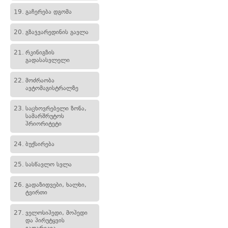
19.
გაჩერება დგომა
20.
გზაჯვარედინის გავლა
21.
რკინიგზის
გადასასვლელი
22.
მოძრაობა
ავტომაგისტრალზე
23.
საცხოვრებელი ზონა,
სამარშრუტოს
პრიორიტეტი
24.
ბუქსირება
25.
სასწავლო სვლა
26.
გადაზიდვები, ხალხი,
ტვირთი
27.
ველოსიპედი, მოპედი
და პირუტყვის