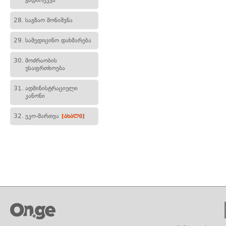
გადარეკვა
28.
საგზაო მონიშვნა
29.
სამედიცინო დახმარება
30.
მოძრაობის
უსაფრთხოება
31.
ადმინისტრაციული
კანონი
32.
ეკო-მართვა
[ახალი]