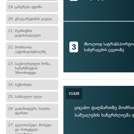
19.
გაჩერება დგომა
20.
გზაჯვარედინის გავლა
21.
რკინიგზის
გადასასვლელი
მხოლოდ სატრანსპორტო 
3
22.
მოძრაობა
საბურავების ცვეთაზე
ავტომაგისტრალზე
23.
საცხოვრებელი ზონა,
სამარშრუტოს
პრიორიტეტი
24.
ბუქსირება
#1428
25.
სასწავლო სვლა
ციცაბო დაღმართზე მოძრაო
26.
გადაზიდვები, ხალხი,
ტვირთი
საშუალების ხანგრძლივმა 
27.
ველოსიპედი, მოპედი
და პირუტყვის