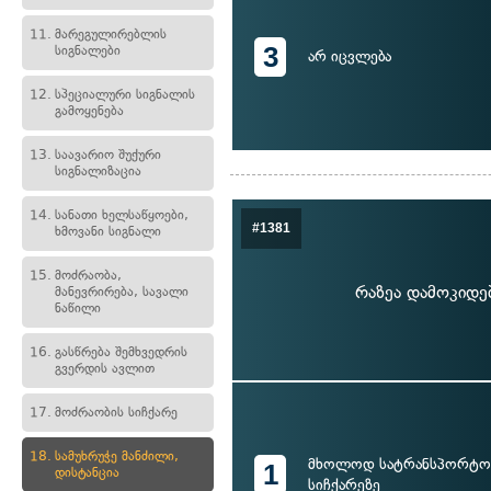
11.
მარეგულირებლის
3
სიგნალები
არ იცვლება
12.
სპეციალური სიგნალის
გამოყენება
13.
საავარიო შუქური
სიგნალიზაცია
14.
სანათი ხელსაწყოები,
#1381
ხმოვანი სიგნალი
15.
მოძრაობა,
რაზეა დამოკიდე
მანევრირება, სავალი
ნაწილი
16.
გასწრება შემხვედრის
გვერდის ავლით
17.
მოძრაობის სიჩქარე
18.
სამუხრუჭე მანძილი,
მხოლოდ სატრანსპორტო 
1
დისტანცია
სიჩქარეზე