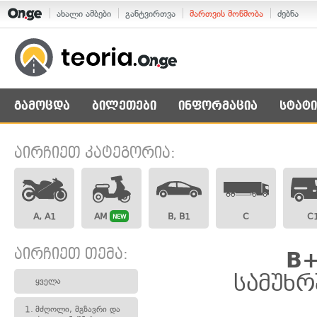
ახალი ამბები
განტვირთვა
მართვის მოწმობა
ძებნა
გამოცდა
ბილეთები
ინფორმაცია
სტატი
აირჩიეთ კატეგორია:
A, A1
AM
B, B1
C
C
NEW
აირჩიეთ თემა:
B+
სამუხრ
ყველა
1.
მძღოლი, მგზავრი და