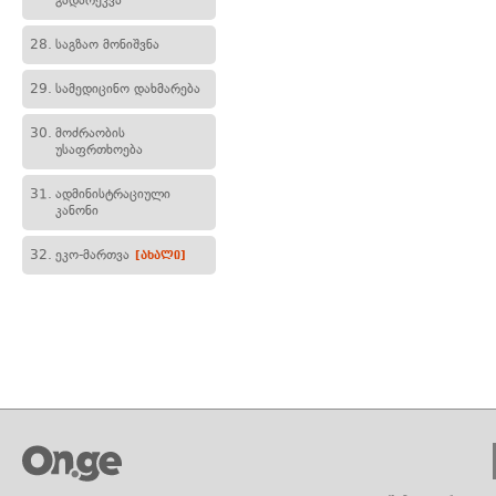
გადარეკვა
28.
საგზაო მონიშვნა
29.
სამედიცინო დახმარება
30.
მოძრაობის
უსაფრთხოება
31.
ადმინისტრაციული
კანონი
32.
ეკო-მართვა
[ახალი]