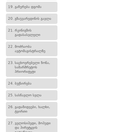
19.
გაჩერება დგომა
20.
გზაჯვარედინის გავლა
21.
რკინიგზის
გადასასვლელი
22.
მოძრაობა
ავტომაგისტრალზე
23.
საცხოვრებელი ზონა,
სამარშრუტოს
პრიორიტეტი
24.
ბუქსირება
25.
სასწავლო სვლა
26.
გადაზიდვები, ხალხი,
ტვირთი
27.
ველოსიპედი, მოპედი
და პირუტყვის