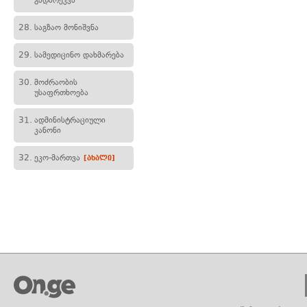
გადარეკვა
28.
საგზაო მონიშვნა
29.
სამედიცინო დახმარება
30.
მოძრაობის
უსაფრთხოება
31.
ადმინისტრაციული
კანონი
32.
ეკო-მართვა
[ახალი]