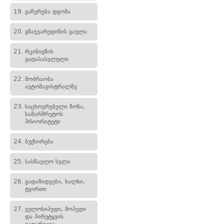
19.
გაჩერება დგომა
20.
გზაჯვარედინის გავლა
21.
რკინიგზის
გადასასვლელი
22.
მოძრაობა
ავტომაგისტრალზე
23.
საცხოვრებელი ზონა,
სამარშრუტოს
პრიორიტეტი
24.
ბუქსირება
25.
სასწავლო სვლა
26.
გადაზიდვები, ხალხი,
ტვირთი
27.
ველოსიპედი, მოპედი
და პირუტყვის