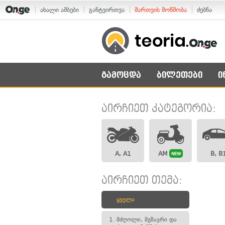
ახალი ამბები
განტვირთვა
მართვის მოწმობა
ძებნა
გამოცდა
ბილეთები
ი
აირჩიეთ კატეგორია:
A, A1
AM
B, B
NEW
აირჩიეთ თემა:
ყველა
1.
მძღოლი, მგზავრი და