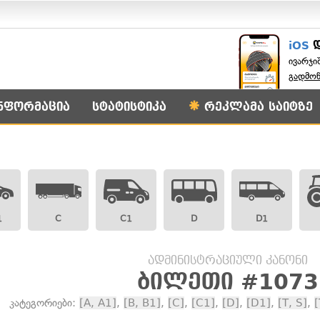
iOS
ივარჯი
გადმო
ნფორმაცია
სტატისტიკა
რეკლამა საიტზე
1
C
C1
D
D1
ადმინისტრაციული კანონი
ბილეთი #1073
კატეგორიები:
[A, A1]
,
[B, B1]
,
[C]
,
[C1]
,
[D]
,
[D1]
,
[T, S]
,
[