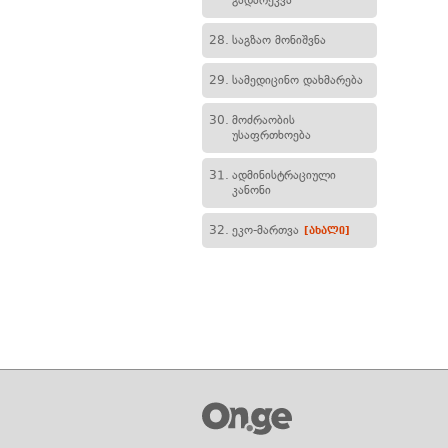
გადარეკვა
28.
საგზაო მონიშვნა
29.
სამედიცინო დახმარება
30.
მოძრაობის
უსაფრთხოება
31.
ადმინისტრაციული
კანონი
32.
ეკო-მართვა
[ახალი]