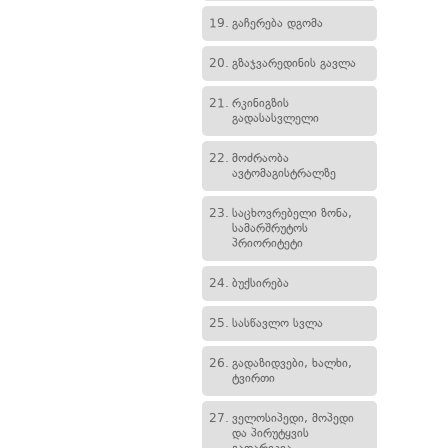
19.
გაჩერება დგომა
20.
გზაჯვარედინის გავლა
21.
რკინიგზის
გადასასვლელი
22.
მოძრაობა
ავტომაგისტრალზე
23.
საცხოვრებელი ზონა,
სამარშრუტოს
პრიორიტეტი
24.
ბუქსირება
25.
სასწავლო სვლა
26.
გადაზიდვები, ხალხი,
ტვირთი
27.
ველოსიპედი, მოპედი
და პირუტყვის