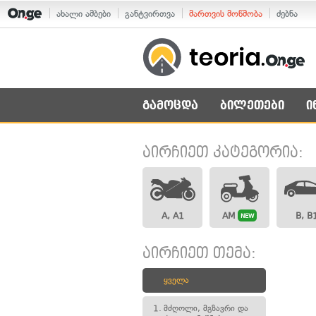
ახალი ამბები
განტვირთვა
მართვის მოწმობა
ძებნა
გამოცდა
ბილეთები
ი
აირჩიეთ კატეგორია:
A, A1
AM
B, B
NEW
აირჩიეთ თემა:
ყველა
1.
მძღოლი, მგზავრი და