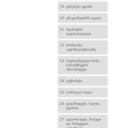
19.
გაჩერება დგომა
20.
გზაჯვარედინის გავლა
21.
რკინიგზის
გადასასვლელი
22.
მოძრაობა
ავტომაგისტრალზე
23.
საცხოვრებელი ზონა,
სამარშრუტოს
პრიორიტეტი
24.
ბუქსირება
25.
სასწავლო სვლა
26.
გადაზიდვები, ხალხი,
ტვირთი
27.
ველოსიპედი, მოპედი
და პირუტყვის