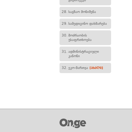
გადარეკვა
28.
საგზაო მონიშვნა
29.
სამედიცინო დახმარება
30.
მოძრაობის
უსაფრთხოება
31.
ადმინისტრაციული
კანონი
32.
ეკო-მართვა
[ახალი]