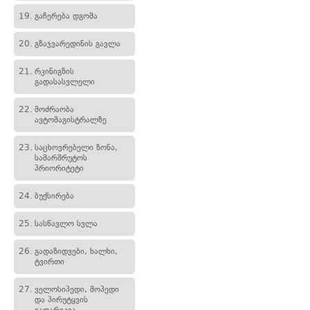
19.
გაჩერება დგომა
20.
გზაჯვარედინის გავლა
21.
რკინიგზის
გადასასვლელი
22.
მოძრაობა
ავტომაგისტრალზე
23.
საცხოვრებელი ზონა,
სამარშრუტოს
პრიორიტეტი
24.
ბუქსირება
25.
სასწავლო სვლა
26.
გადაზიდვები, ხალხი,
ტვირთი
27.
ველოსიპედი, მოპედი
და პირუტყვის