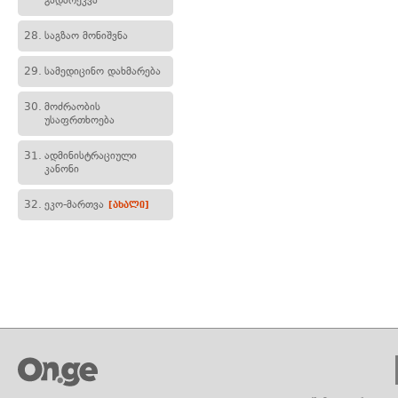
გადარეკვა
28.
საგზაო მონიშვნა
29.
სამედიცინო დახმარება
30.
მოძრაობის
უსაფრთხოება
31.
ადმინისტრაციული
კანონი
32.
ეკო-მართვა
[ახალი]