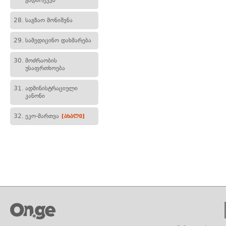
გადარეკვა
28.
საგზაო მონიშვნა
29.
სამედიცინო დახმარება
30.
მოძრაობის
უსაფრთხოება
31.
ადმინისტრაციული
კანონი
32.
ეკო-მართვა
[ახალი]