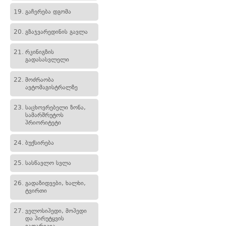
19.
გაჩერება დგომა
20.
გზაჯვარედინის გავლა
21.
რკინიგზის
გადასასვლელი
22.
მოძრაობა
ავტომაგისტრალზე
23.
საცხოვრებელი ზონა,
სამარშრუტოს
პრიორიტეტი
24.
ბუქსირება
25.
სასწავლო სვლა
26.
გადაზიდვები, ხალხი,
ტვირთი
27.
ველოსიპედი, მოპედი
და პირუტყვის