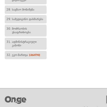
გადარეკვა
28.
საგზაო მონიშვნა
29.
სამედიცინო დახმარება
30.
მოძრაობის
უსაფრთხოება
31.
ადმინისტრაციული
კანონი
32.
ეკო-მართვა
[ახალი]