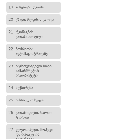
19.
გაჩერება დგომა
20.
გზაჯვარედინის გავლა
21.
რკინიგზის
გადასასვლელი
22.
მოძრაობა
ავტომაგისტრალზე
23.
საცხოვრებელი ზონა,
სამარშრუტოს
პრიორიტეტი
24.
ბუქსირება
25.
სასწავლო სვლა
26.
გადაზიდვები, ხალხი,
ტვირთი
27.
ველოსიპედი, მოპედი
და პირუტყვის