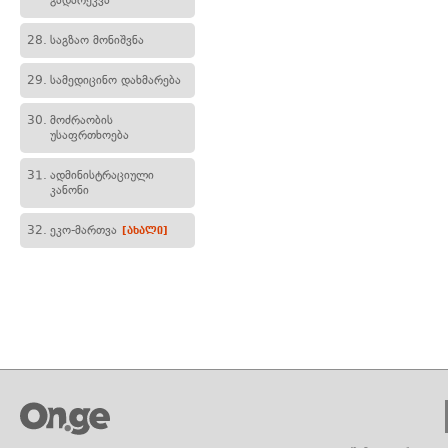
გადარეკვა
28.
საგზაო მონიშვნა
29.
სამედიცინო დახმარება
30.
მოძრაობის
უსაფრთხოება
31.
ადმინისტრაციული
კანონი
32.
ეკო-მართვა
[ახალი]