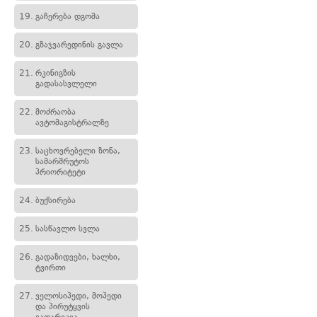
19.
გაჩერება დგომა
20.
გზაჯვარედინის გავლა
21.
რკინიგზის
გადასასვლელი
22.
მოძრაობა
ავტომაგისტრალზე
23.
საცხოვრებელი ზონა,
სამარშრუტოს
პრიორიტეტი
24.
ბუქსირება
25.
სასწავლო სვლა
26.
გადაზიდვები, ხალხი,
ტვირთი
27.
ველოსიპედი, მოპედი
და პირუტყვის